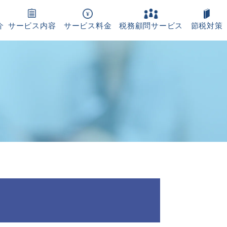
介
サービス内容
サービス料金
税務顧問サービス
節税対策
化支援
設立サービス
対策
の税務調査対策
代行
代行
書作成代行・税務申告
ンドオピニオン