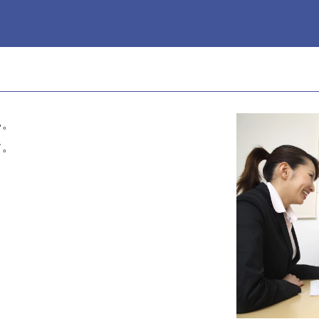
い。
す。