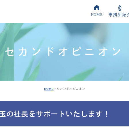
事務所紹
HOME
自計
会社
セカンド
オピニオン
節税
納得
経理
セカンド
オピニオン
HOME
記帳
決算
玉の社長をサポートいたします！
セカ